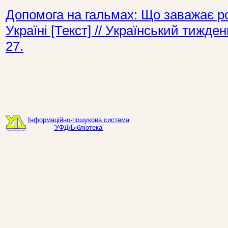
Допомога на гальмах: Що заважає ро
Україні [Текст] // Український тижд
27.
Інформаційно-пошукова система
'УФД/Бібліотека'