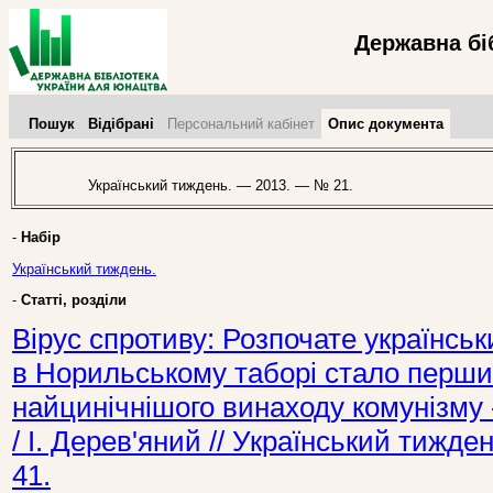
Державна бі
Пошук
Відібрані
Персональний кабінет
Опис документа
Український тиждень. — 2013. — № 21.
-
Набір
Український тиждень.
-
Статті, розділи
Вірус спротиву: Розпочате українсь
в Норильському таборі стало перши
найцинічнішого винаходу комунізму 
/ І. Дерев'яний // Український тижд
41.