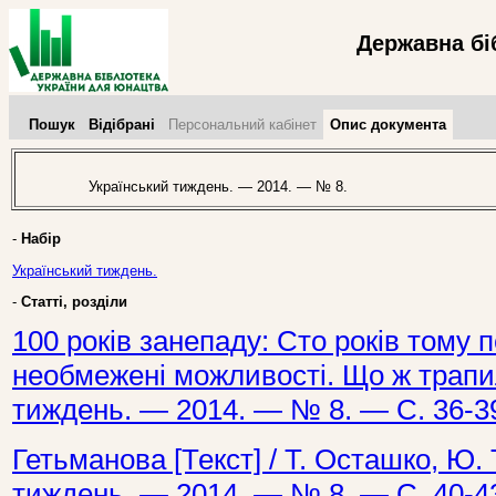
Державна бі
Пошук
Відібрані
Персональний кабінет
Опис документа
Український тиждень. — 2014. — № 8.
-
Набір
Український тиждень.
-
Статті, розділи
100 років занепаду: Сто років тому
необмежені можливості. Що ж трапил
тиждень. — 2014. — № 8. — С. 36-3
Гетьманова [Текст] / Т. Осташко, Ю.
тиждень. — 2014. — № 8. — С. 40-4