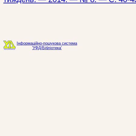
Інформаційно-пошукова система
'УФД/Бібліотека'