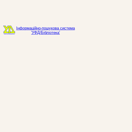
Інформаційно-пошукова система
'УФД/Бібліотека'