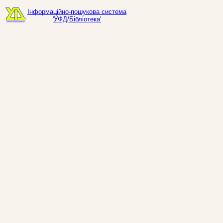
Інформаційно-пошукова система
'УФД/Бібліотека'