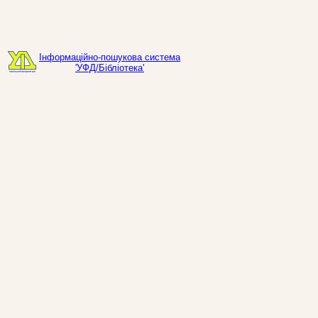
Інформаційно-пошукова система
'УФД/Бібліотека'