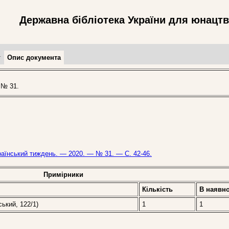
Державна бібліотека України для юнацт
т
Опис документа
 № 31.
раїнський тиждень. — 2020. — № 31. — С. 42-46.
Примірники
Кількість
В наявно
ський, 122/1)
1
1