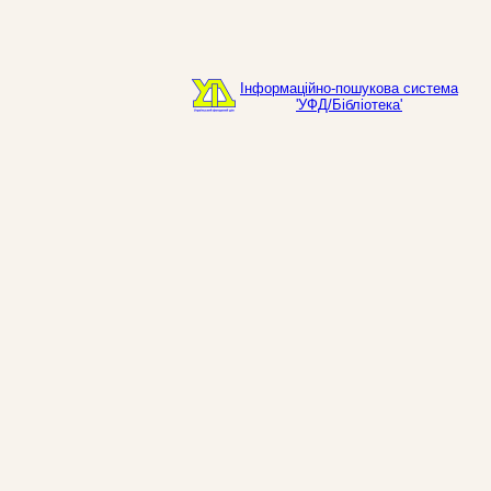
Інформаційно-пошукова система
'УФД/Бібліотека'