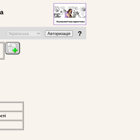
ва
?
Авторизація
стi