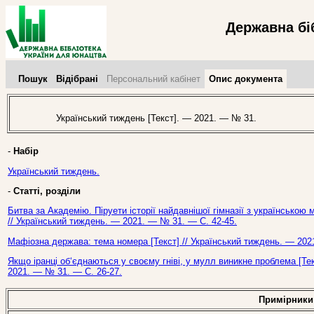
Державна бі
Пошук
Відібрані
Персональний кабінет
Опис документа
Український тиждень [Текст]. — 2021. — № 31.
-
Набір
Український тиждень.
-
Статті, розділи
Битва за Академію. Піруети історії найдавнішої гімназії з українсько
// Український тиждень. — 2021. — № 31. — С. 42-45.
Мафіозна держава: тема номера [Текст] // Український тиждень. — 202
Якщо іранці об‘єднаються у своєму гніві, у мулл виникне проблема [Те
2021. — № 31. — С. 26-27.
Примірники