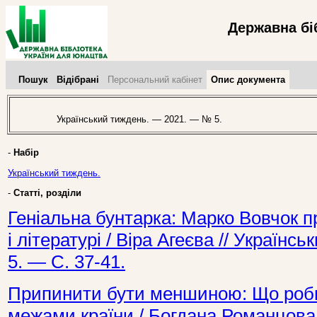
Державна бі
Пошук
Відібрані
Персональний кабінет
Опис документа
Український тиждень. — 2021. — № 5.
-
Набір
Український тиждень.
-
Статті, розділи
Геніальна бунтарка: Марко Вовчок пр
і літературі / Віра Агеєва // Україн
5. — С. 37-41.
Припинити бути меншиною: Що роби
межами країни / Богдана Романцова 