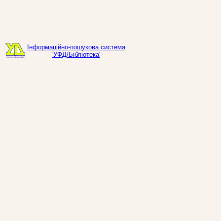
Інформаційно-пошукова система
'УФД/Бібліотека'