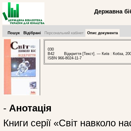
Державна бі
Пошук
Відібрані
Персональний кабінет
Опис документа
030
В42
Відкриття [Текст]. — Київ : Кобза, 200
ISBN 966-8024-11-7
-
Анотація
Книги серії «Світ навколо на