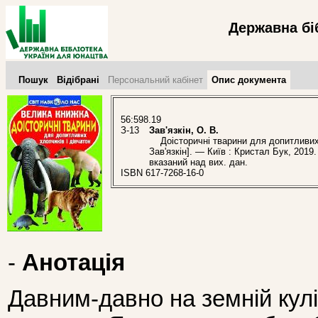
Державна бі
Пошук
Відібрані
Персональний кабінет
Опис документа
56:598.19
З-13
Зав'язкін, О. В.
Доісторичні тварини для допитливих хл
Зав'язкін]. — Київ : Кристал Бук, 2019
вказаний над вих. дан.
ISBN 617-7268-16-0
-
Анотація
Давним-давно на земній кул