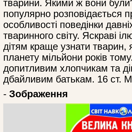
тварини. Якими ж вони були?
популярно розповідається пр
особливості поведінки давні
тваринного світу. Яскраві і
дітям краще узнати тварин, 
планету мільйони років том
допитливим хлопчикам та дів
дбайливим батькам. 16 ст. М'
-
Зображення