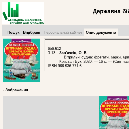
Державна бі
Пошук
Відібрані
Персональний кабінет
Опис документа
656.612
З-13
Зав'язкін, О. В.
Вітрильні судна: фрегати, барки, бриган
Кристал Бук, 2020. — 16 с. — (Світ нав
ISBN 966-936-771-6
-
Зображення