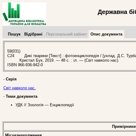
Державна бі
Пошук
Відібрані
Персональний кабінет
Опис документа
59(031)
С24
Дикі тварини [Текст] : фотоенциклопедія / [уклад. Д.С. Турбані
Кристал Бук, 2019. — 48 с. : іл. — (Світ навколо нас).
ISBN 966-936-942-0
-
Серія
Світ навколо нас.
-
Теми документа
УДК // Зоологія — Енциклопедії
Примірники
Місцезнаходження