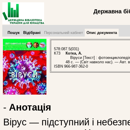
Державна бі
Пошук
Відібрані
Персональний кабінет
Опис документа
578:087.5(031)
К73
Котка, А.
Віруси [Текст] : фотоенциклопедія 
48 с. — (Світ навколо нас). — Авт. 
ISBN 966-987-362-0
-
Анотація
Вірус — підступний і небезп