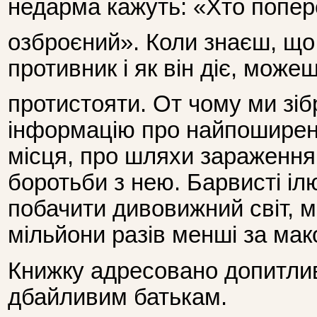
недарма кажуть: «Хто попер
озброєний». Коли знаєш, що
противник і як він діє, може
протистояти. От чому ми зіб
інформацію про найпоширеніш
місця, про шляхи зараження
боротьби з нею. Барвисті іл
побачити дивовижний світ, м
мільйони разів менші за мак
Книжку адресовано допитлив
дбайливим батькам.