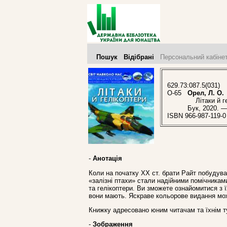
Пошук
Відібрані
Персональний кабіне
629.73:087.5(031)
О-65
Орел, Л. О.
Літаки й гел
Бук, 2020. —
ISBN 966-987-119-0
-
Анотація
Коли на початку XX ст. брати Райт побудув
«залізні птахи» стали надійними помічниками
та гелікоптери. Ви зможете ознайомитися з 
вони мають. Яскраве кольорове видання може
Книжку адресовано юним читачам та їхнім 
-
Зображення