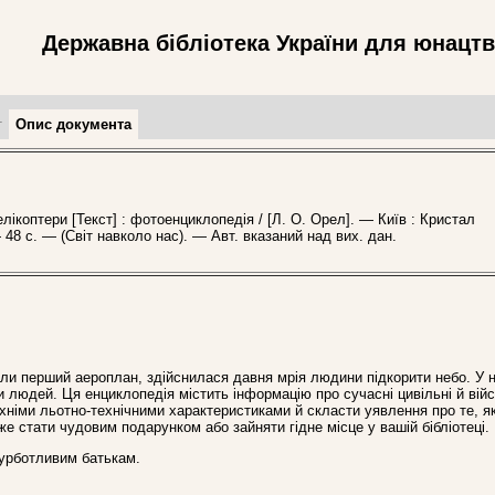
Державна бібліотека України для юнацт
т
Опис документа
ікоптери [Текст] : фотоенциклопедія / [Л. О. Орел]. — Київ : Кристал
 48 с. — (Світ навколо нас). — Авт. вказаний над вих. дан.
али перший аероплан, здійснилася давня мрія людини підкорити небо. У 
 людей. Ця енциклопедія містить інформацію про сучасні цивільні й війс
їхніми льотно-технічними характеристиками й скласти уявлення про те, я
 стати чудовим подарунком або зайняти гідне місце у вашій бібліотеці.
турботливим батькам.