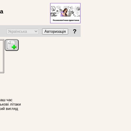
ва
?
Авторизація
наш час
ькові літаки
кий вигляд