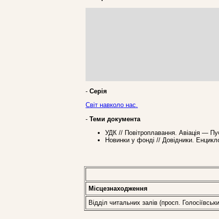
-
Серія
Світ навколо нас.
-
Теми документа
УДК // Повітроплавання. Авіація — Пу
Новинки у фонді // Довідники. Енцикл
Місцезнаходження
Відділ читальних залів (просп. Голосіївськи