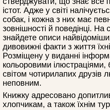
стверджувати, що знає все 
істот. Адже у світі налічуєть
собак, і кожна з них має пев
зовнішності й поведінці. На 
знайдете описи найвідоміших
дивовижні факти з життя їхн
Розміщену у виданні інфор
кольоровими ілюстраціями, б
світом чотирилапих друзів 
неповним.
Книжку адресовано допитлив
хлопчикам, а також їхнім ту