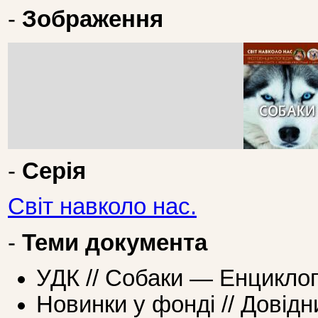
-
Зображення
-
Серія
Світ навколо нас.
-
Теми документа
УДК // Собаки — Енциклоп
Новинки у фонді // Довідн