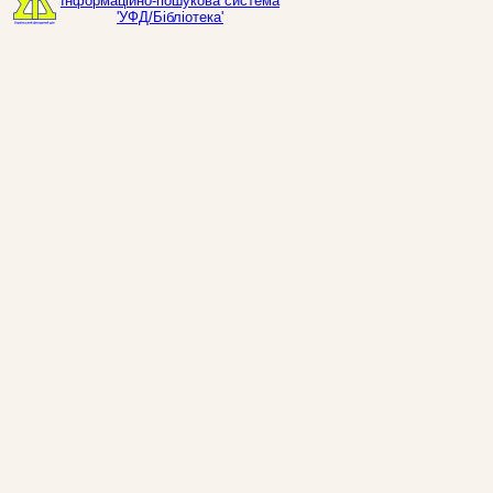
Інформаційно-пошукова система
'УФД/Бібліотека'