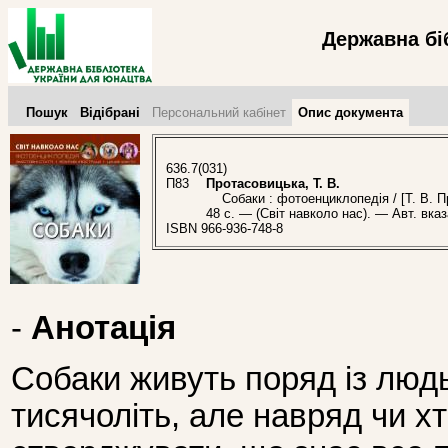
Державна бі
Пошук
Відібрані
Персональний кабінет
Опис документа
636.7(031)
П83
Протасовицька, Т. В.
Собаки : фотоенциклопедія / [Т. В. Пр
48 с. — (Світ навколо нас). — Авт. вказ
ISBN 966-936-748-8
-
Анотація
Собаки живуть поряд із люд
тисячоліть, але навряд чи х