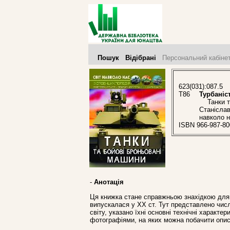
Пошук
Відібрані
Персональний кабіне
623(031):087.5
Т86
Турбаніс
Танки та 
Станіслав
навколо н
ISBN 966-987-80
-
Анотація
Ця книжка стане справжньою знахідкою для т
випускалася у ХХ ст. Тут представлено числ
світу, указано їхні основні технічні характе
фотографіями, на яких можна побачити описа