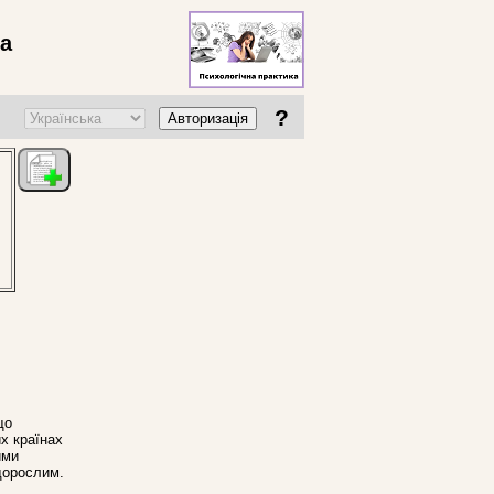
ва
?
Авторизація
що
х країнах
ими
дорослим.