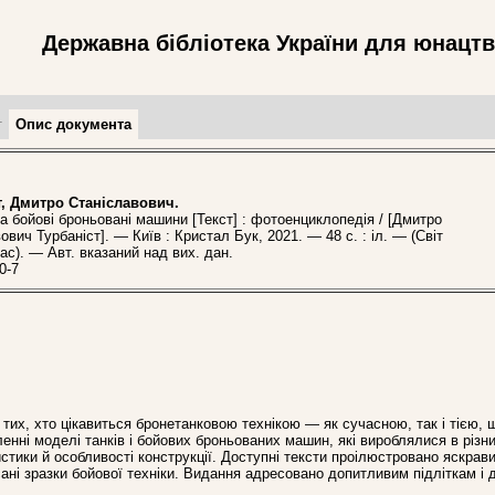
Державна бібліотека України для юнацт
т
Опис документа
т, Дмитро Станіславович.
бойові броньовані машини [Текст] : фотоенциклопедія / [Дмитро
ович Турбаніст]. — Київ : Кристал Бук, 2021. — 48 с. : іл. — (Світ
ас). — Авт. вказаний над вих. дан.
0-7
их, хто цікавиться бронетанковою технікою — як сучасною, так і тією, 
енні моделі танків і бойових броньованих машин, які вироблялися в різни
ристики й особливості конструкції. Доступні тексти проілюстровано яскрав
ні зразки бойової техніки. Видання адресовано допитливим підліткам і 