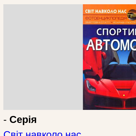
-
Серія
Світ навколо нас.