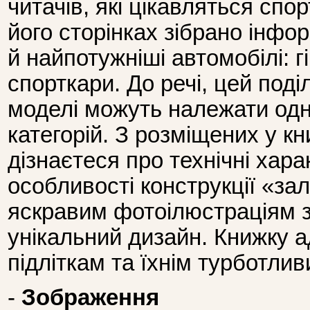
читачів, які цікавляться сп
його сторінках зібрано інф
й найпотужніші автомобілі: г
спорткари. До речі, цей поді
моделі можуть належати одн
категорій. З розміщених у кн
дізнаєтеся про технічні хара
особливості конструкції «зал
яскравим фотоілюстраціям з
унікальний дизайн. Книжку 
підліткам та їхнім турботли
-
Зображення