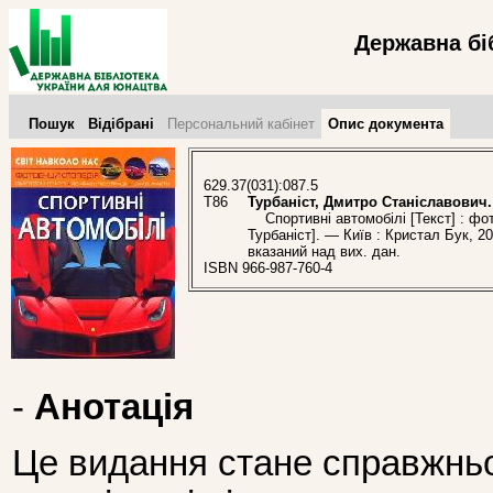
Державна бі
Пошук
Відібрані
Персональний кабінет
Опис документа
629.37(031):087.5
Т86
Турбаніст, Дмитро Станіславович.
Спортивні автомобілі [Текст] : фо
Турбаніст]. — Київ : Кристал Бук, 20
вказаний над вих. дан.
ISBN 966-987-760-4
-
Анотація
Це видання стане справжнь