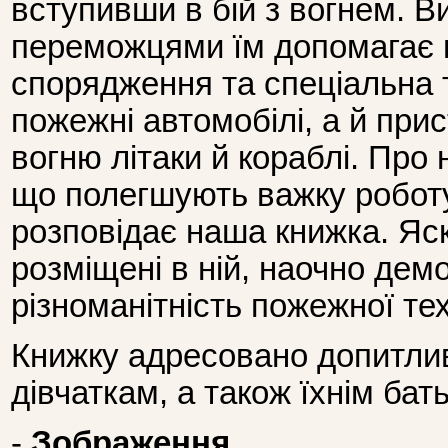
вступивши в бій з вогнем. Ви
переможцями їм допомагає 
спорядження та спеціальна 
пожежні автомобілі, а й прис
вогню літаки й кораблі. Про 
що полегшують важку робот
розповідає наша книжка. Яск
розміщені в ній, наочно дем
різноманітність пожежної тех
Книжку адресовано допитли
дівчаткам, а також їхнім бат
-
Зображення