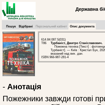
Державна бі
Пошук
Відібрані
Персональний кабінет
Опис документа
614.84:087.5(031)
Т86
Турбаніст, Дмитро Станіславович.
Пожежна техніка [Текст] : фотоенци
Турбаніст]. — Київ : Кристал Бук, 202
вказаний над вих. дан.
ISBN 966-987-281-4
-
Анотація
Пожежники завжди готові пр