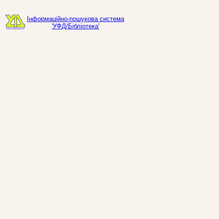
Інформаційно-пошукова система
'УФД/Бібліотека'