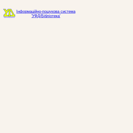
Інформаційно-пошукова система
'УФД/Бібліотека'