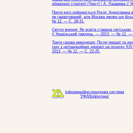
оборонної стратегії [Текст] / А. Лазарева /
Проти кого озброюється Росія: Анонсована 
не гарантований, але Москва зможе ще більше
№ 12. — С. 28-31.
Світло вчення: Як освіта ставала світською
// Український тиждень. — 2013. — № 12. — 
Третя газова революція: Після першої та дру
газу з нетрадиційних джерел на початку ХХІ,
2013. — № 12. — С. 22-25.
Інформаційно-пошукова система
'УФД/Бібліотека'