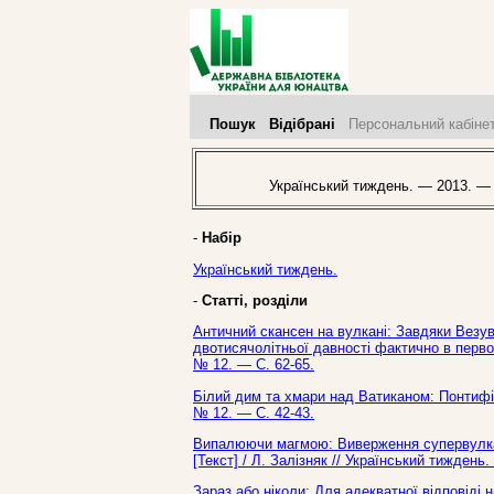
Пошук
Відібрані
Персональний кабіне
Український тиждень. — 2013. —
-
Набір
Український тиждень.
-
Статті, розділи
Античний скансен на вулкані: Завдяки Везу
двотисячолітньої давності фактично в перво
№ 12. — С. 62-65.
Білий дим та хмари над Ватиканом: Понтифік
№ 12. — С. 42-43.
Випалюючи магмою: Виверження супервулкані
[Текст] / Л. Залізняк // Український тижден
Зараз або ніколи: Для адекватної відповіді 