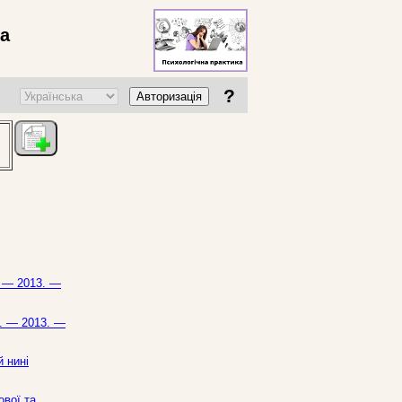
ва
?
Авторизація
. — 2013. —
ь. — 2013. —
 нині
ової та