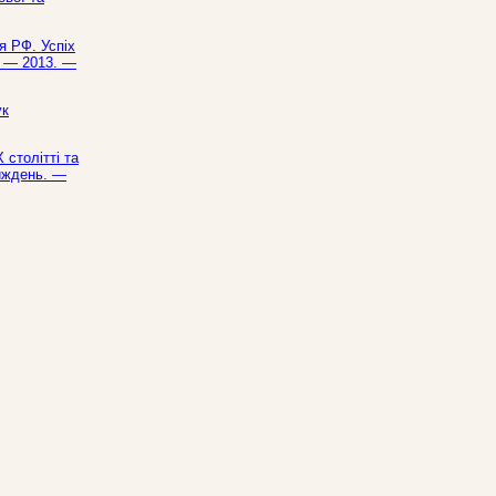
я РФ. Успіх
ь. — 2013. —
ук
 столітті та
тиждень. —