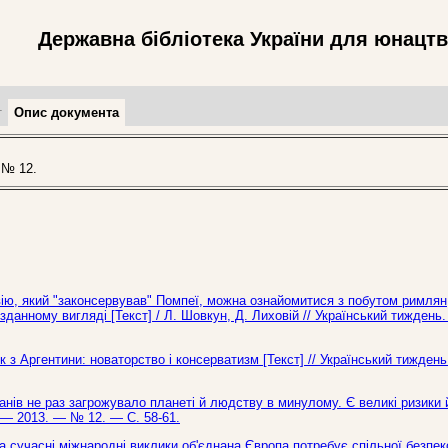
Державна бібліотека України для юнацт
т
Опис документа
 № 12.
вію, який "законсервував" Помпеї, можна ознайомитися з побутом римлян
зданному вигляді [Текст] / Л. Шовкун, Д. Лиховій // Український тиждень
 з Аргентини: новаторство і консерватизм [Текст] // Український тижден
в не раз загрожувало планеті й людству в минулому. Є великі ризики й
ь. — 2013. — № 12. — С. 58-61.
на сучасні міжнародні виклики об'єднана Європа потребує спільної безпек