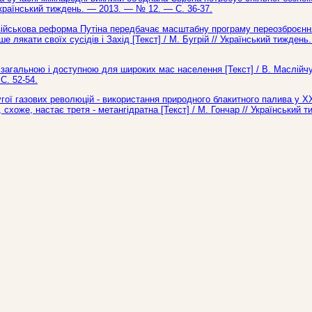
/ Український тиждень. — 2013. — № 12. — С. 36-37.
військова реформа Путіна передбачає масштабну програму переозброєнн
 лякати своїх сусідів і Захід [Текст] / М. Бугрій // Український тижден
, загальною і доступною для широких мас населення [Текст] / В. Маслійч
С. 52-54.
гої газових революцій - використання природного блакитного палива у ХХ
 схоже, настає третя - метангідратна [Текст] / М. Гончар // Український 