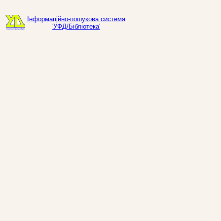
Інформаційно-пошукова система
'УФД/Бібліотека'