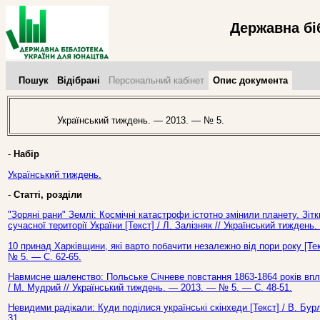
Державна бі
Пошук
Відібрані
Персональний кабінет
Опис документа
Український тиждень. — 2013. — № 5.
-
Набір
Український тиждень.
-
Статті, розділи
"Зоряні рани" Землі: Космічні катастрофи істотно змінили планету. Зіт
сучасної території України [Текст] / Л. Залізняк // Український тижден
10 принад Харківщини, які варто побачити незалежно від пори року [Тек
№ 5. — С. 62-65.
Навмисне шаленство: Польське Січневе повстання 1863-1864 років впли
/ М. Мудрий // Український тиждень. — 2013. — № 5. — С. 48-51.
Невидими радікали: Куди поділися українські скінхеди [Текст] / В. Бу
31.