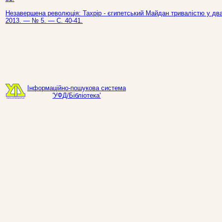
Незавершена революція: Тахрір - єгипетський Майдан тривалістю у два 
2013. — № 5. — С. 40-41.
Інформаційно-пошукова система
'УФД/Бібліотека'