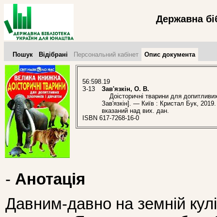
Державна бі
Пошук
Відібрані
Персональний кабінет
Опис документа
56:598.19
З-13
Зав'язкін, О. В.
Доісторичні тварини для допитливих хл
Зав'язкін]. — Київ : Кристал Бук, 2019
вказаний над вих. дан.
ISBN 617-7268-16-0
-
Анотація
Давним-давно на земній кул