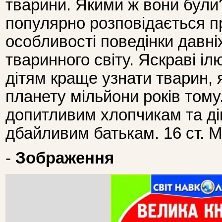
тварини. Якими ж вони були?
популярно розповідається пр
особливості поведінки давні
тваринного світу. Яскраві і
дітям краще узнати тварин, 
планету мільйони років том
допитливим хлопчикам та дів
дбайливим батькам. 16 ст. М'
-
Зображення