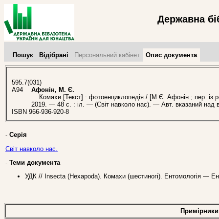
Державна бі
Пошук
Відібрані
Персональний кабінет
Опис документа
595.7(031)
А94
Афонін, М. Є.
Комахи [Текст] : фотоенциклопедія / [М.Є. Афонін ; пер. із ро
2019. — 48 с. : іл. — (Світ навколо нас). — Авт. вказаний над 
ISBN 966-936-920-8
-
Серія
Світ навколо нас.
-
Теми документа
УДК // Insecta (Hexapoda). Комахи (шестиногі). Ентомологія — Е
Примірники