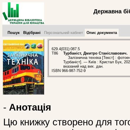
Державна бі
Пошук
Відібрані
Персональний кабінет
Опис документа
629.4(031):087.5
Т86
Турбаніст, Дмитро Станіславович.
Залізнична техніка [Текст] : фотоен
Турбаніст]. — Київ : Кристал Бук, 202
вказаний над вих. дан.
ISBN 966-987-752-9
-
Анотація
Цю книжку створено для тог