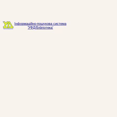
Інформаційно-пошукова система
'УФД/Бібліотека'