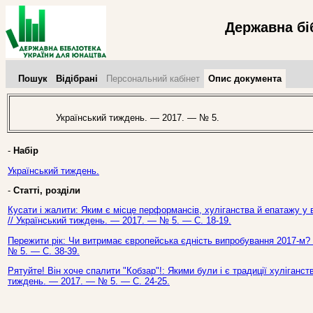
Державна бі
Пошук
Відібрані
Персональний кабінет
Опис документа
Український тиждень. — 2017. — № 5.
-
Набір
Український тиждень.
-
Статті, розділи
Кусати і жалити: Яким є місце перформансів, хуліганства й епатажу у ві
// Український тиждень. — 2017. — № 5. — С. 18-19.
Пережити рік: Чи витримає європейська єдність випробування 2017-м? [
№ 5. — С. 38-39.
Рятуйте! Він хоче спалити "Кобзар"!: Якими були і є традиції хуліганства
тиждень. — 2017. — № 5. — С. 24-25.