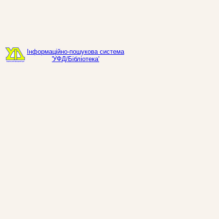
Інформаційно-пошукова система
'УФД/Бібліотека'