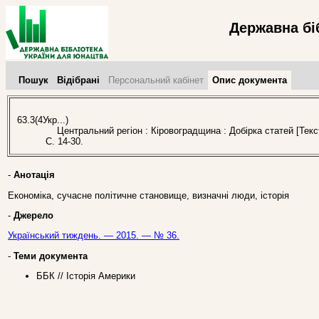
Державна бі
Пошук
Відібрані
Персональний кабінет
Опис документа
63.3(4Укр...)
Центральний регіон : Кіровоградщина : Добірка статей [Текс
С. 14-30.
-
Анотація
Економіка, сучасне політичне становище, визначні люди, історія
-
Джерело
Український тиждень. — 2015. — № 36.
-
Теми документа
ББК // Історія Америки