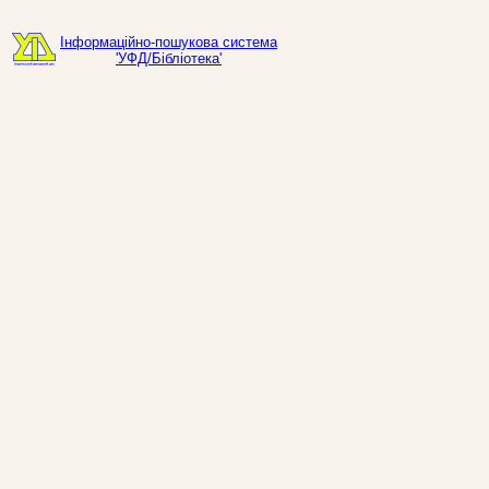
Інформаційно-пошукова система
'УФД/Бібліотека'