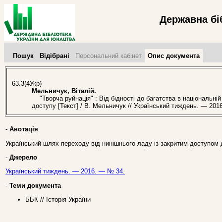
Державна бі
Пошук
Відібрані
Персональний кабінет
Опис документа
63.3(4Укр)
Мельничук, Віталій.
"Творча руйнація" : Від бідності до багатства в національній
доступу [Текст] / В. Мельничук // Український тиждень. — 201
-
Анотація
Український шлях переходу від нинішнього ладу із закритим доступом 
-
Джерело
Український тиждень. — 2016. — № 34.
-
Теми документа
ББК // Історія України