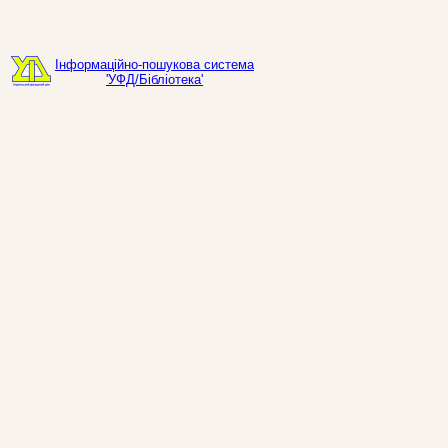
Інформаційно-пошукова система
'УФД/Бібліотека'