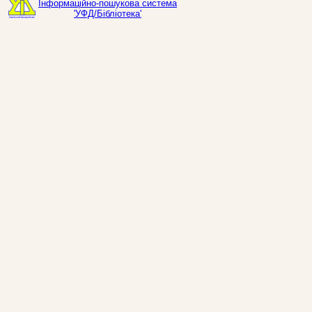
Інформаційно-пошукова система
'УФД/Бібліотека'