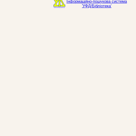
Інформаційно-пошукова система
'УФД/Бібліотека'