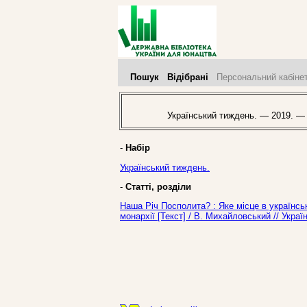
Пошук
Відібрані
Персональний кабіне
Український тиждень. — 2019. — 
-
Набір
Український тиждень.
-
Статті, розділи
Наша Річ Посполита? : Яке місце в українсь
монархії [Текст] / В. Михайловський // Укра