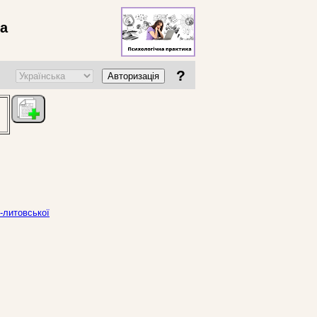
ва
?
Авторизація
-литовської