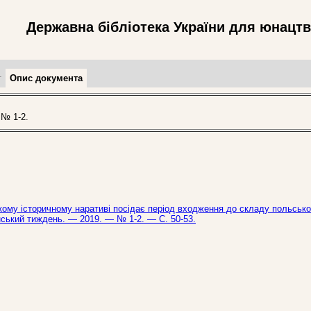
Державна бібліотека України для юнацт
т
Опис документа
№ 1-2.
кому історичному наративі посідає період входження до складу польсько
їнський тиждень. — 2019. — № 1-2. — С. 50-53.