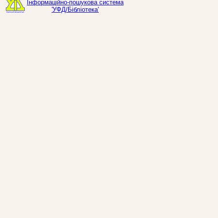
Інформаційно-пошукова система
'УФД/Бібліотека'