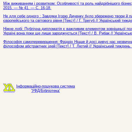
Між виживанням і розвитком: Особливості та роль найдрібнішого бізнесу
2015. — № 41. — С. 16-18.
Не для себе одного : Завдяки Ігорю Диченку було збережено твори й па
європейського та світового рівня [Текст] / Г. Трегуб // Український ти
Ніжне лобі: Публічна дипломатія є важливим елементом зовнішньої полі
Україні вона поки ще лише зароджується [Текст] / В. Рибак // Українс
Філософія самоперевершення: Фрідріх Ніцше й досі дивує нас незвични
філософом абстрактних ідей [Текст] / Т. Лютий // Український тиждень
Інформаційно-пошукова система
'УФД/Бібліотека'