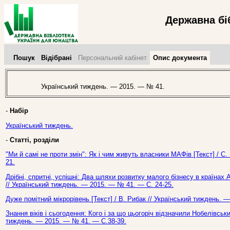
Державна бі
Пошук
Відібрані
Персональний кабінет
Опис документа
Український тиждень. — 2015. — № 41.
-
Набір
Український тиждень.
-
Статті, розділи
"Ми й самі не проти змін": Як і чим живуть власники МАФів [Текст] / С
21.
Дрібні, спритні, успішні: Два шляхи розвитку малого бізнесу в країнах 
// Український тиждень. — 2015. — № 41. — С. 24-25.
Дуже помітний мікрорівень [Текст] / В. Рибак // Український тиждень. 
Знання віків і сьогодення: Кого і за що цьогоріч відзначили Нобелівськи
тиждень. — 2015. — № 41. — С.38-39.