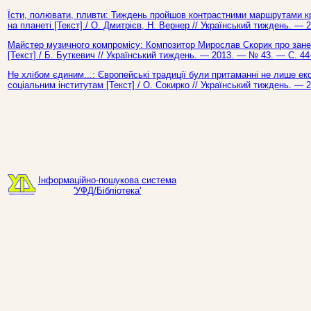
Їсти, полювати, пливти: Тиждень пройшов контрастними маршрутами к
на планеті [Текст] / О. Дмитрієв, Н. Вернер // Український тиждень. — 
Майстер музичного компромісу: Композитор Мирослав Скорик про зане
[Текст] / Б. Буткевич // Український тиждень. — 2013. — № 43. — С. 44
Не хлібом єдиним...: Європейські традиції були притаманні не лише ек
соціальним інститутам [Текст] / О. Сокирко // Український тиждень. — 
Інформаційно-пошукова система
'УФД/Бібліотека'