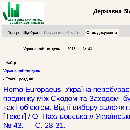
Державна бі
Пошук
Відібрані
Персональний кабінет
Опис документа
Український тиждень. — 2013. — № 43.
-
Набір
Український тиждень.
-
Статті, розділи
Homo Europaeus: Україна перебуває 
поєдинку між Сходом та Заходом, бу
так і об‘єктом. Від її вибору залежи
[Текст] / О. Пахльовська // Українс
№ 43. — С. 28-31.