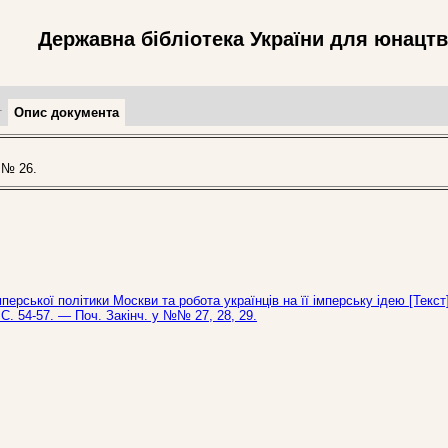
Державна бібліотека України для юнацт
т
Опис документа
 № 26.
перської політики Москви та робота українців на її імперську ідею [Текст]
С. 54-57. — Поч. Закінч. у №№ 27, 28, 29.