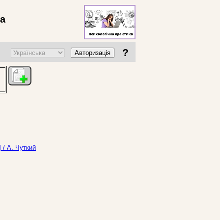
ва
?
Авторизація
 / А. Чуткий