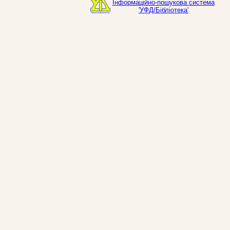
Інформаційно-пошукова система
'УФД/Бібліотека'