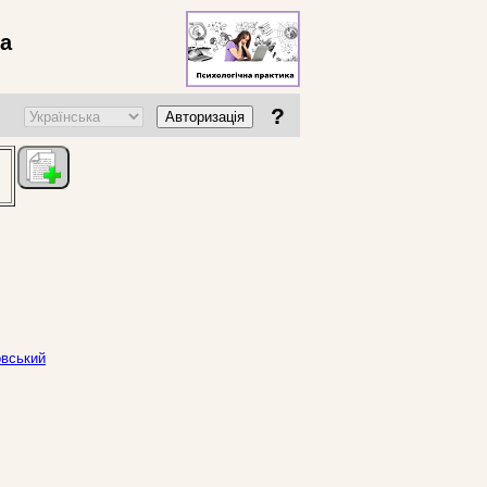
ва
?
Авторизація
овський