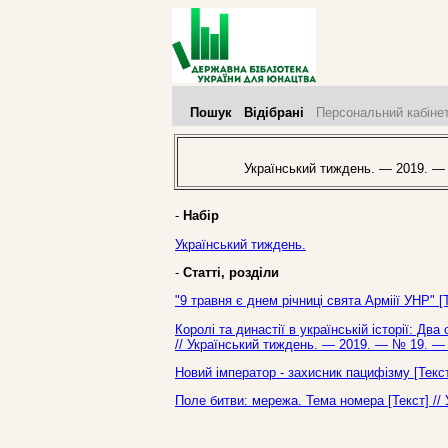
Пошук
Відібрані
Персональний кабіне
Український тиждень. — 2019. —
-
Набір
Український тиждень.
-
Статті, розділи
"9 травня є днем річниці свята Арміії УНР" 
Королі та династії в українській історії: Два
// Український тиждень. — 2019. — № 19. — 
Новий імператор - захисник пацифізму [Текс
Поле битви: мережа. Тема номера [Текст] //