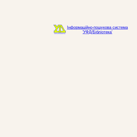
Інформаційно-пошукова система
'УФД/Бібліотека'