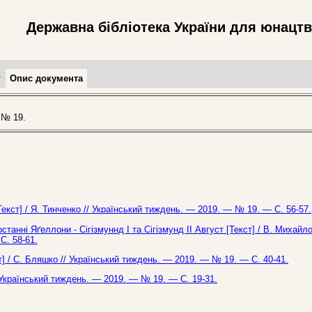
Державна бібліотека України для юнацт
т
Опис документа
 № 19.
[Текст] / Я. Тинченко // Український тиждень. — 2019. — № 19. — С. 56-57.
 останні Яґеллони - Сігізмуннд І та Сігізмунд ІІ Август [Текст] / В. Михайл
С. 58-61.
т] / С. Бляшко // Український тиждень. — 2019. — № 19. — С. 40-41.
 Український тиждень. — 2019. — № 19. — С. 19-31.