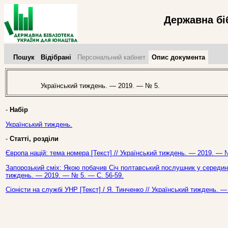
Державна бі
Пошук
Відібрані
Персональний кабінет
Опис документа
Український тиждень. — 2019. — № 5.
-
Набір
Український тиждень.
-
Статті, розділи
Європа націй: тема номера [Текст] // Український тиждень. — 2019. — 
Запорозький сміх: Якою побачив Січ полтавський послушник у середині Х
тиждень. — 2019. — № 5. — С. 56-59.
Сіоністи на службі УНР [Текст] / Я. Тинченко // Український тиждень. 