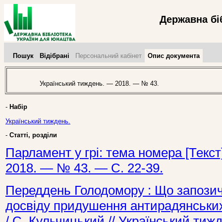
Державна бі
Пошук
Відібрані
Персональний кабінет
Опис документа
Український тиждень. — 2018. — № 43.
-
Набір
Український тиждень.
-
Статті, розділи
Парламент у грі: тема номера [Текст
2018. — № 43. — С. 22-39.
Переддень Голодомору : Що запозичи
досвіду придушення антирадянських 
/ С. Кульчицький // Український ти