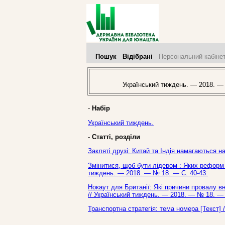
Пошук
Відібрані
Персональний кабіне
Український тиждень. — 2018. —
-
Набір
Український тиждень.
-
Статті, розділи
Закляті друзі: Китай та Індія намагаються н
Змінитися, щоб бути лідером : Яких реформ 
тиждень. — 2018. — № 18. — С. 40-43.
Нокаут для Британії: Які причини провалу вн
// Український тиждень. — 2018. — № 18. — 
Транспортна стратегія: тема номера [Текст] 