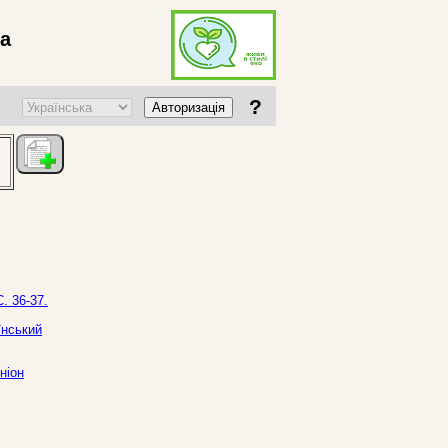
ва
?
Авторизація
. 36-37.
їнський
ніон