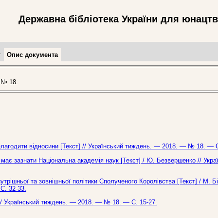
Державна бібліотека України для юнацт
т
Опис документа
 № 18.
алагодити відносини [Текст] // Український тиждень. — 2018. — № 18. — С
має зазнати Національна академія наук [Текст] / Ю. Безвершенко // Укра
утрішньої та зовнішньої політики Сполученого Королівства [Текст] / М. Бі
С. 32-33.
// Український тиждень. — 2018. — № 18. — С. 15-27.