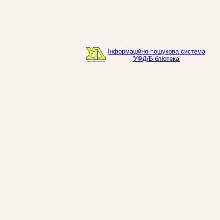
Інформаційно-пошукова система
'УФД/Бібліотека'