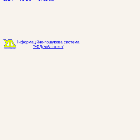
Інформаційно-пошукова система
'УФД/Бібліотека'