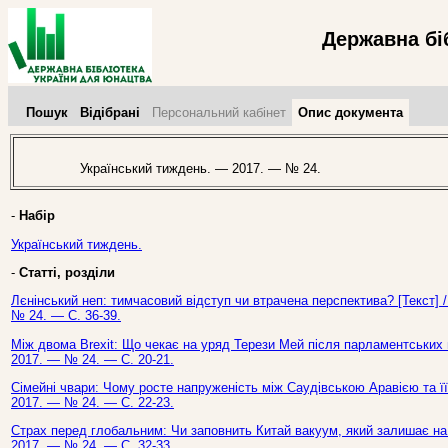
Державна бі
Пошук
Відібрані
Персональний кабінет
Опис документа
Український тиждень. — 2017. — № 24.
-
Набір
Український тиждень.
-
Статті, розділи
Лєнінський неп: тимчасовий відступ чи втрачена перспектива? [Текст] 
№ 24. — С. 36-39.
Між двома Brexit: Що чекає на уряд Терези Мей після парламентських ви
2017. — № 24. — С. 20-21.
Сімейні чвари: Чому росте напруженість між Саудівською Аравією та її
2017. — № 24. — С. 22-23.
Страх перед глобальним: Чи заповнить Китай вакуум, який залишає на с
2017. — № 24. — С. 32-33.