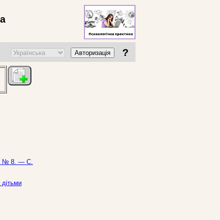
ва
?
Авторизація
— № 8. — С.
 дітьми