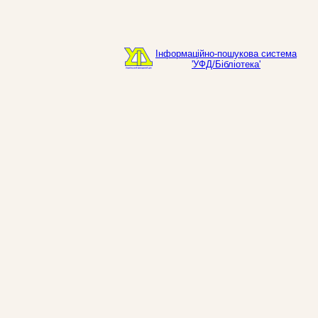
Інформаційно-пошукова система
'УФД/Бібліотека'