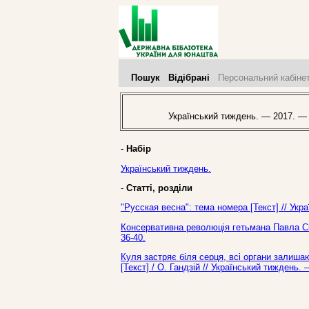
Пошук
Відібрані
Персональний кабіне
Український тиждень. — 2017. —
-
Набір
Український тиждень.
-
Статті, розділи
"Русская весна": тема номера [Текст] // Ук
Консервативна революція гетьмана Павла Ск
36-40.
Куля застряє біля серця, всі органи залиша
[Текст] / О. Гандзій // Український тиждень.