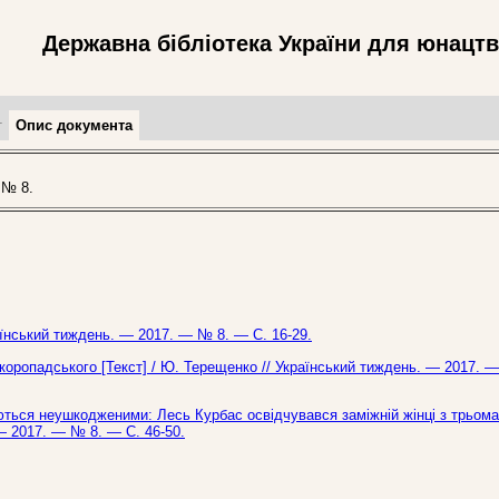
Державна бібліотека України для юнацт
т
Опис документа
 № 8.
раїнський тиждень. — 2017. — № 8. — С. 16-29.
оропадського [Текст] / Ю. Терещенко // Український тиждень. — 2017. 
ються неушкодженими: Лесь Курбас освідчувався заміжній жінці з трьома
 — 2017. — № 8. — С. 46-50.