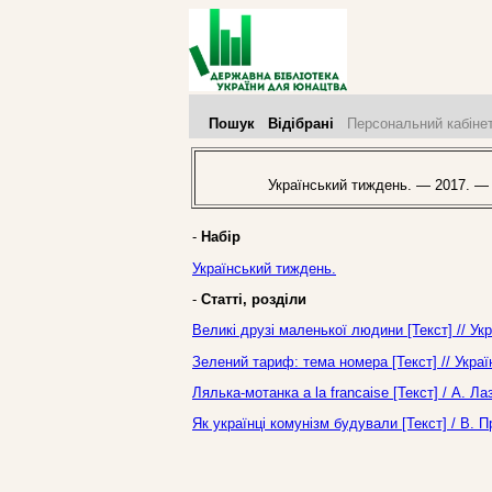
Пошук
Відібрані
Персональний кабіне
Український тиждень. — 2017. —
-
Набір
Український тиждень.
-
Статті, розділи
Великі друзі маленької людини [Текст] // У
Зелений тариф: тема номера [Текст] // Укра
Лялька-мотанка a la francaise [Текст] / А. 
Як українці комунізм будували [Текст] / В. 