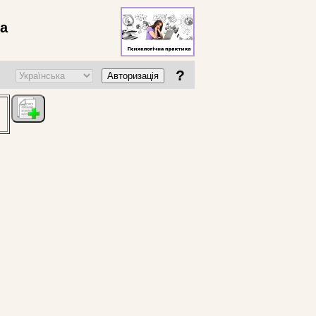
ва
?
Авторизація