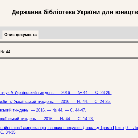
Державна бібліотека України для юнацт
т
Опис документа
 № 44.
‘ятчук // Український тиждень. — 2016. — № 44. — С. 28-29.
ожбит // Український тиждень. — 2016. — № 44. — С. 24-25.
раїнський тиждень. — 2016. — № 44. — С. 44-47.
 Український тиждень. — 2016. — № 44. — С. 14-23.
ьгійні ілюзії американців, на яких спекулює Дональд Трамп [Текст] / І. Л
С. 34-35.