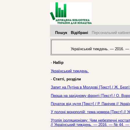
Пошук
Відібрані
Персональний кабіне
Український тиждень. — 2016. —
-
Набір
Український тиждень.
-
Статті, розділи
Запит на Путіна в Молдові [Текст] / Ж. Безп
Перша на західному фронті [Текст] / О. Вор
Початок від нуля [Текст] / Р. Панічев // Ук
У полоні монополій: тема номера [Текст] //
Утопія ізоляционізму: Чим небезпечні ностал
// Український тиждень. — 2016. — № 44. — 