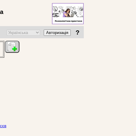
ва
?
Авторизація
осєв