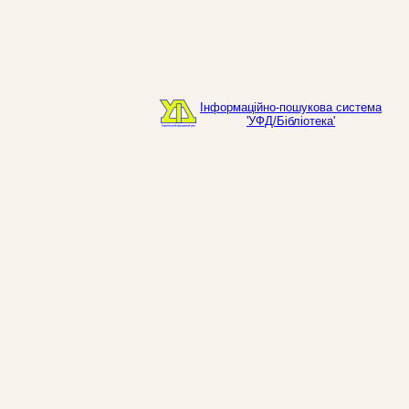
Інформаційно-пошукова система
'УФД/Бібліотека'