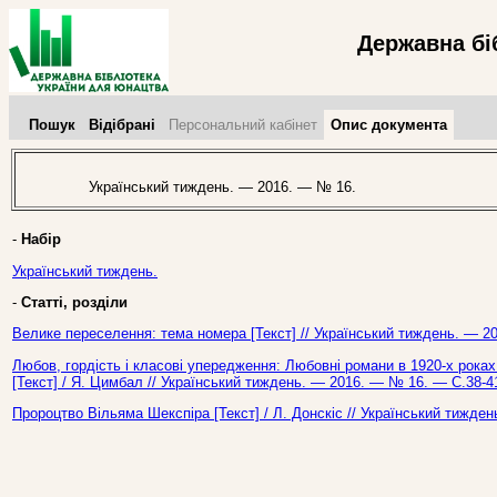
Державна бі
Пошук
Відібрані
Персональний кабінет
Опис документа
Український тиждень. — 2016. — № 16.
-
Набір
Український тиждень.
-
Статті, розділи
Велике переселення: тема номера [Текст] // Український тиждень. — 2
Любов, гордість і класові упередження: Любовні романи в 1920-х роках
[Текст] / Я. Цимбал // Український тиждень. — 2016. — № 16. — С.38-4
Пророцтво Вільяма Шекспіра [Текст] / Л. Донскіс // Український тижде