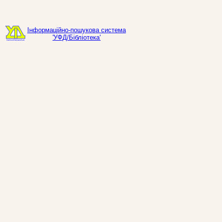
Інформаційно-пошукова система
'УФД/Бібліотека'