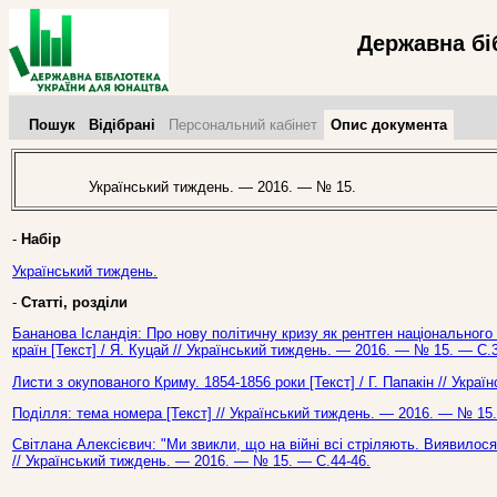
Державна бі
Пошук
Відібрані
Персональний кабінет
Опис документа
Український тиждень. — 2016. — № 15.
-
Набір
Український тиждень.
-
Статті, розділи
Бананова Ісландія: Про нову політичну кризу як рентген національног
країн [Текст] / Я. Куцай // Український тиждень. — 2016. — № 15. — С.3
Листи з окупованого Криму. 1854-1856 роки [Текст] / Г. Папакін // Укр
Поділля: тема номера [Текст] // Український тиждень. — 2016. — № 15.
Світлана Алексієвич: "Ми звикли, що на війні всі стріляють. Виявилося,
// Український тиждень. — 2016. — № 15. — С.44-46.