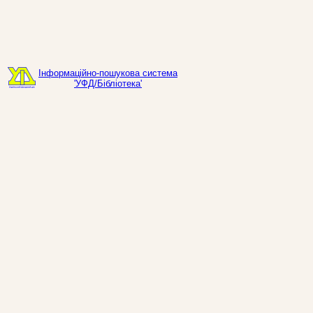
Інформаційно-пошукова система
'УФД/Бібліотека'