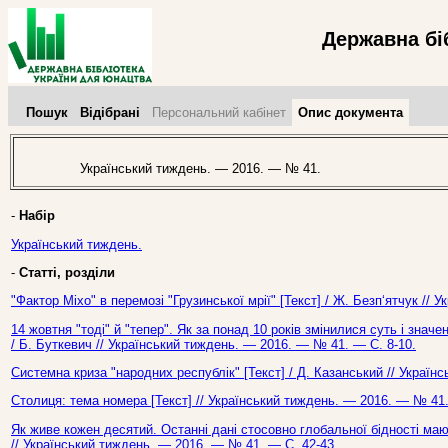
Державна бі
Пошук
Відібрані
Персональний кабінет
Опис документа
Український тиждень. — 2016. — № 41.
-
Набір
Український тиждень.
-
Статті, розділи
"Фактор Міхо" в перемозі "Грузинської мрії" [Текст] / Ж. Безп‘ятчук //
14 жовтня "тоді" й "тепер". Як за понад 10 років змінилися суть і значе
/ Б. Буткевич // Український тиждень. — 2016. — № 41. — С. 8-10.
Системна криза "народних республік" [Текст] / Д. Казанський // Україн
Столиця: тема номера [Текст] // Український тиждень. — 2016. — № 41.
Як живе кожен десятий. Останні дані стосовно глобальної бідності маю
// Український тиждень. — 2016. — № 41. — С. 42-43.