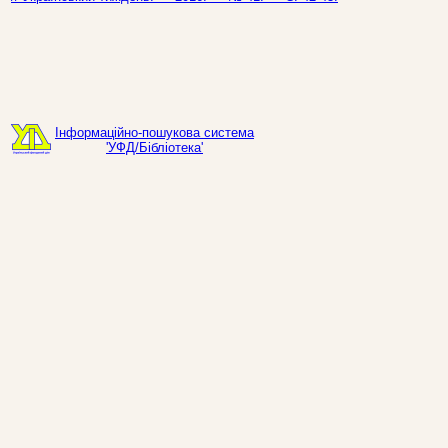
Інформаційно-пошукова система
'УФД/Бібліотека'