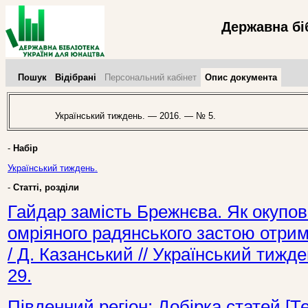
Державна бі
Пошук
Відібрані
Персональний кабінет
Опис документа
Український тиждень. — 2016. — № 5.
-
Набір
Український тиждень.
-
Статті, розділи
Гайдар замість Брежнєва. Як окупо
омріяного радянського застою отрима
/ Д. Казанський // Український тижд
29.
Південний регіон: Добірка статей [Те